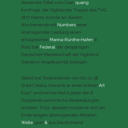
Alexander Dißel vom Clan
quang
Ironforge, der Highlander Truppe des TVG
1877 Hamm, konnte an diesem
Wochenende mit
Numbers
einer
überragenden Leistung einen
erfolgreichen
Marina-Rünthe-Hafen
8.
Platz bei
Federal
der diesjährigen
Deutschen Meisterschaft der Highland
Games in Angelbachtal belegen.
Selbst bei Temperaturen von bis zu 38
Grad Celsius, bewarte er einen kühlen
Art
Kopf und konnte fast in jeder der 8
Disziplinen persönliche Bestleistungen
erzielen. Trotz alledem musste er sich am
Ende einigen überragenden Athleten
Welle
quer
&
aus Deutschland