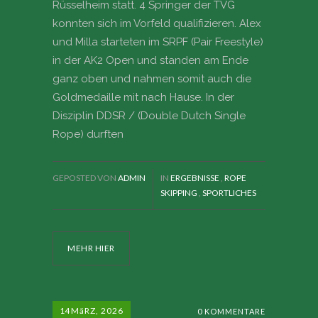
Rüsselheim statt. 4 Springer der TVG
konnten sich im Vorfeld qualifizieren. Alex
und Milla starteten im SRPF (Pair Freestyle)
in der AK2 Open und standen am Ende
ganz oben und nahmen somit auch die
Goldmedaille mit nach Hause. In der
Disziplin DDSR / (Double Dutch Single
Rope) durften
GEPOSTED VON
ADMIN
IN
ERGEBNISSE
,
ROPE
SKIPPING
,
SPORTLICHES
MEHR HIER
14
MäRZ, 2026
0 KOMMENTARE