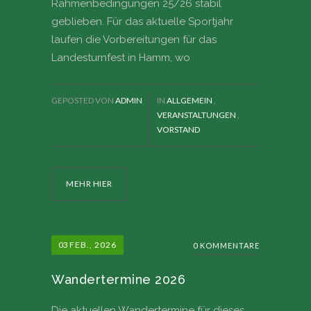
Rahmenbedingungen 25/26 stabil
geblieben. Für das aktuelle Sportjahr
laufen die Vorbereitungen für das
Landesturnfest in Hamm, wo
GEPOSTED VON
ADMIN
IN
ALLGEMEIN
,
VERANSTALTUNGEN
,
VORSTAND
MEHR HIER
03
FEB., 2026
0 KOMMENTARE
Wandertermine 2026
Die aktuellen Wandertermine für dieses