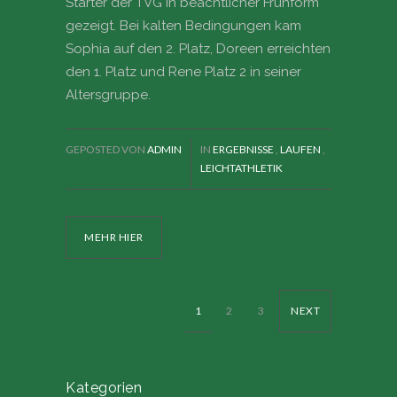
Starter der TVG in beachtlicher Frühform
gezeigt. Bei kalten Bedingungen kam
Sophia auf den 2. Platz, Doreen erreichten
den 1. Platz und Rene Platz 2 in seiner
Altersgruppe.
GEPOSTED VON
ADMIN
IN
ERGEBNISSE
,
LAUFEN
,
LEICHTATHLETIK
MEHR HIER
1
2
3
NEXT
Kategorien