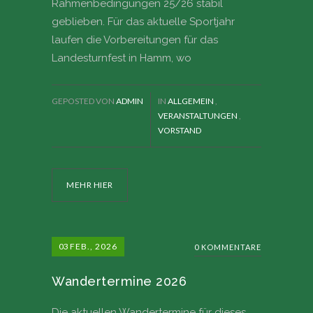
Rahmenbedingungen 25/26 stabil
geblieben. Für das aktuelle Sportjahr
laufen die Vorbereitungen für das
Landesturnfest in Hamm, wo
GEPOSTED VON
ADMIN
IN
ALLGEMEIN
,
VERANSTALTUNGEN
,
VORSTAND
MEHR HIER
03
FEB., 2026
0 KOMMENTARE
Wandertermine 2026
Die aktuellen Wandertermine für dieses