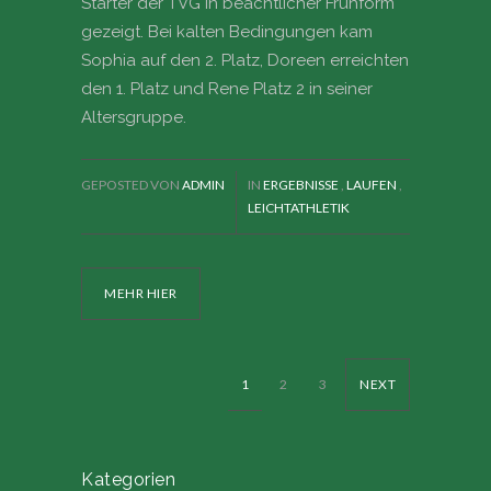
Starter der TVG in beachtlicher Frühform
gezeigt. Bei kalten Bedingungen kam
Sophia auf den 2. Platz, Doreen erreichten
den 1. Platz und Rene Platz 2 in seiner
Altersgruppe.
GEPOSTED VON
ADMIN
IN
ERGEBNISSE
,
LAUFEN
,
LEICHTATHLETIK
MEHR HIER
1
2
3
NEXT
Kategorien