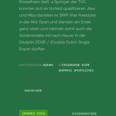
Rüsselheim statt. 4 Springer der TVG
konnten sich im Vorfeld qualifizieren. Alex
und Milla starteten im SRPF (Pair Freestyle)
in der AK2 Open und standen am Ende
ganz oben und nahmen somit auch die
Goldmedaille mit nach Hause. In der
Disziplin DDSR / (Double Dutch Single
Rope) durften
GEPOSTED VON
ADMIN
IN
ERGEBNISSE
,
ROPE
SKIPPING
,
SPORTLICHES
MEHR HIER
14
MäRZ, 2026
0 KOMMENTARE