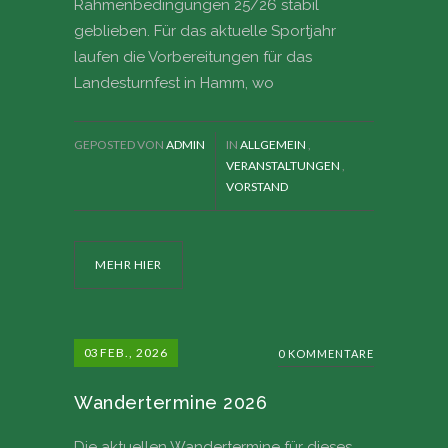
Rahmenbedingungen 25/26 stabil
geblieben. Für das aktuelle Sportjahr
laufen die Vorbereitungen für das
Landesturnfest in Hamm, wo
GEPOSTED VON
ADMIN
IN
ALLGEMEIN
,
VERANSTALTUNGEN
,
VORSTAND
MEHR HIER
03
FEB., 2026
0 KOMMENTARE
Wandertermine 2026
Die aktuellen Wandertermine für dieses