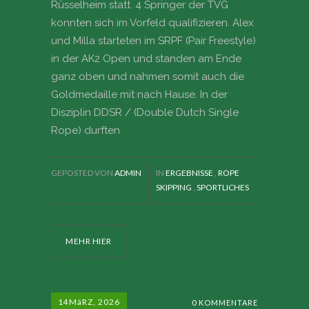
Rüsselheim statt. 4 Springer der TVG
konnten sich im Vorfeld qualifizieren. Alex
und Milla starteten im SRPF (Pair Freestyle)
in der AK2 Open und standen am Ende
ganz oben und nahmen somit auch die
Goldmedaille mit nach Hause. In der
Disziplin DDSR / (Double Dutch Single
Rope) durften
GEPOSTED VON
ADMIN
IN
ERGEBNISSE
,
ROPE
SKIPPING
,
SPORTLICHES
MEHR HIER
14
MäRZ, 2026
0 KOMMENTARE