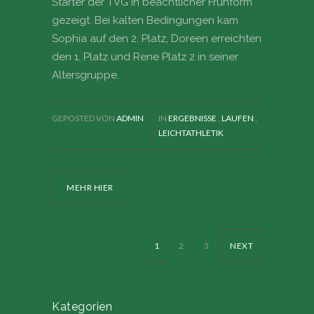
Starter der TVG in beachtlicher Frühform
gezeigt. Bei kalten Bedingungen kam
Sophia auf den 2. Platz, Doreen erreichten
den 1. Platz und Rene Platz 2 in seiner
Altersgruppe.
GEPOSTED VON
ADMIN
IN
ERGEBNISSE
,
LAUFEN
,
LEICHTATHLETIK
MEHR HIER
1
2
3
NEXT
Kategorien