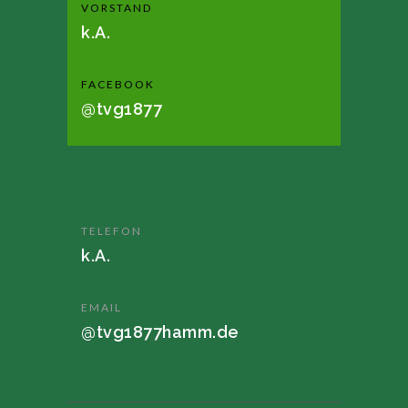
VORSTAND
k.A.
FACEBOOK
@tvg1877
TELEFON
k.A.
EMAIL
@tvg1877hamm.de