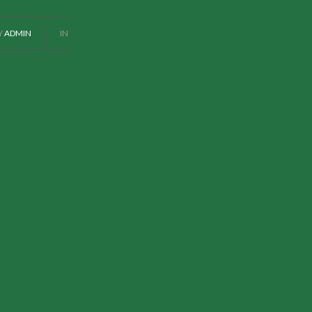
Y
ADMIN
IN