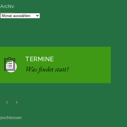
Archiv
Archiv
TERMINE
Was findet statt?
 geschlossen