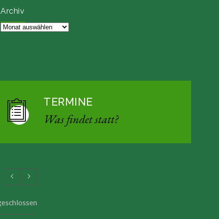
Archiv
Archiv
TERMINE
Was findet statt?
 geschlossen