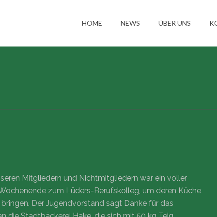
HOME
NEWS
ÜBER UNS
K
ren Mitgliedern und Nichtmitgliedern war ein voller
m Wochenende zum Lüders-Berufskolleg, um deren Küche
 bringen. Der Jugendvorstand sagt Danke für das
n die Stadtbäckerei Hake, die sich mit 50 kg Teig