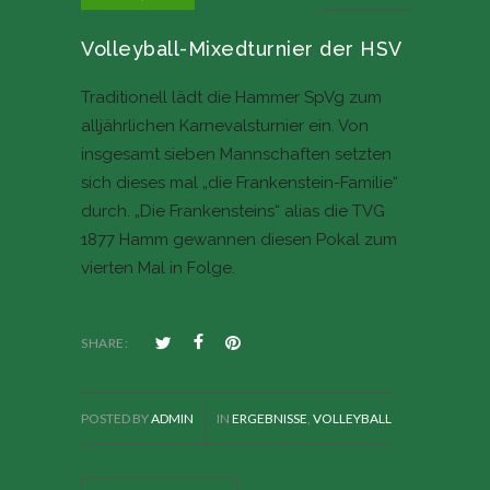
Volleyball-Mixedturnier der HSV
Traditionell lädt die Hammer SpVg zum
alljährlichen Karnevalsturnier ein. Von
insgesamt sieben Mannschaften setzten
sich dieses mal „die Frankenstein-Familie“
durch. „Die Frankensteins“ alias die TVG
1877 Hamm gewannen diesen Pokal zum
vierten Mal in Folge.
SHARE:
POSTED BY
ADMIN
IN
ERGEBNISSE
,
VOLLEYBALL